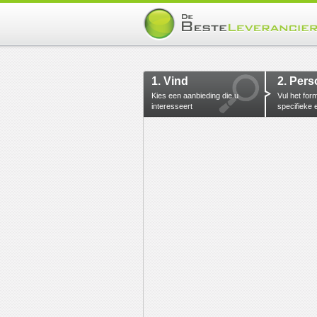
1. Vind
2. Pers
Kies een aanbieding die u
Vul het for
interesseert
specifieke 