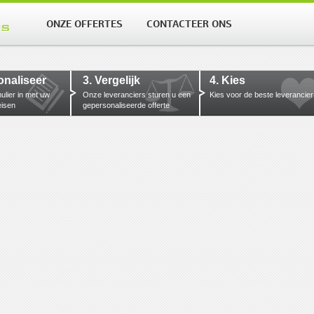
ONZE OFFERTES
CONTACTEER ONS
onaliseer
3. Vergelijk
4. Kies
mulier in met uw
Onze leveranciers sturen u een
Kies voor de beste leverancier
eisen
gepersonaliseerde offerte